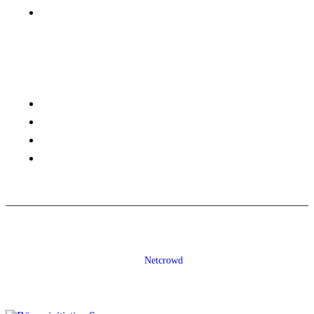
FAQ
Rechtliches
Impressum
Datenschutz
Satzung
Cookie Richtlinien (EU)
© 2024 Börseninitiative Saar. Alle Rechte vorbehalten. | Made with ❤️
by
Netcrowd